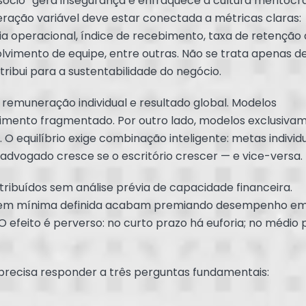
sócio” gera insegurança e enfraquece a cultura meritocrá
ração variável deve estar conectada a métricas claras:
ia operacional, índice de recebimento, taxa de retenção
lvimento de equipe, entre outras. Não se trata apenas d
ibui para a sustentabilidade do negócio.
 remuneração individual e resultado global. Modelos
imento fragmentado. Por outro lado, modelos exclusiva
. O equilíbrio exige combinação inteligente: metas individ
o advogado cresce se o escritório crescer — e vice-versa.
ribuídos sem análise prévia de capacidade financeira.
rgem mínima definida acabam premiando desempenho e
O efeito é perverso: no curto prazo há euforia; no médio 
recisa responder a três perguntas fundamentais: