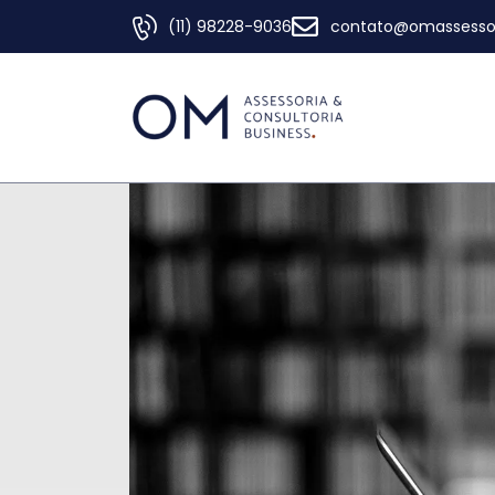
(11) 98228-9036
contato@omassessor