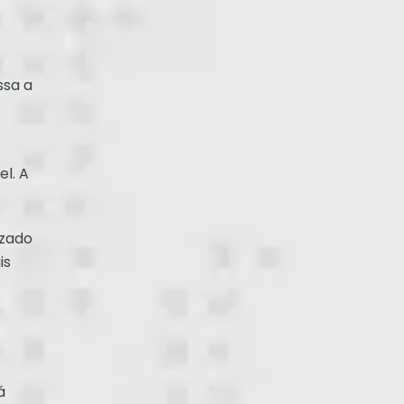
ssa a
el. A
izado
is
á