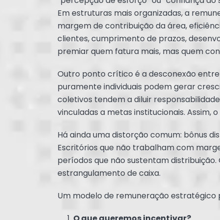
“percepção de esforço” ou “confiança do 
Em estruturas mais organizadas, a remune
margem de contribuição da área, eficiênc
clientes, cumprimento de prazos, desenvo
premiar quem fatura mais, mas quem contr
Outro ponto crítico é a desconexão entre
puramente individuais podem gerar cresc
coletivos tendem a diluir responsabilidade
vinculadas a metas institucionais. Assim, 
Há ainda uma distorção comum: bônus dist
Escritórios que não trabalham com ma
períodos que não sustentam distribuição. 
estrangulamento de caixa.
Um modelo de remuneração estratégico p
O que queremos incentivar?