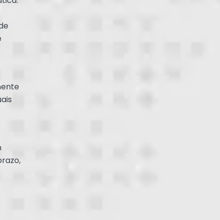
tica.
 de
e
mente
uais
m
prazo,