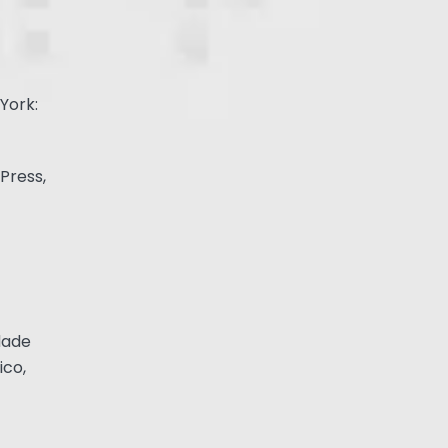
 York:
Press,
dade
ico,