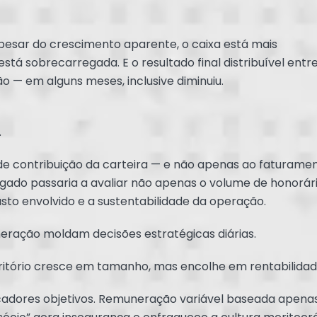
pesar do crescimento aparente, o caixa está mais
está sobrecarregada. E o resultado final distribuível entr
— em alguns meses, inclusive diminuiu.
.
de contribuição da carteira — e não apenas ao faturame
ado passaria a avaliar não apenas o volume de honorári
usto envolvido e a sustentabilidade da operação.
eração moldam decisões estratégicas diárias.
critório cresce em tamanho, mas encolhe em rentabilidad
cadores objetivos. Remuneração variável baseada apen