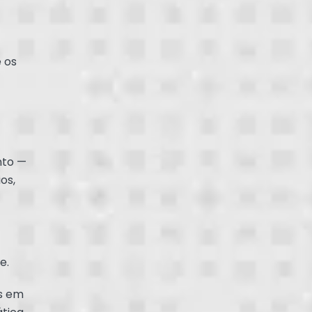
e os
nto —
os,
e.
as em