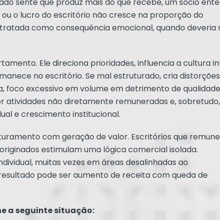
ado sente que produz mais do que recebe, um sócio ent
ou o lucro do escritório não cresce na proporção do
 tratada como consequência emocional, quando deveria 
ento. Ele direciona prioridades, influencia a cultura i
manece no escritório. Se mal estruturado, cria distorções
ia, foco excessivo em volume em detrimento de qualidade
or atividades não diretamente remuneradas e, sobretudo,
al e crescimento institucional.
faturamento com geração de valor. Escritórios que remun
riginados estimulam uma lógica comercial isolada.
dividual, muitas vezes em áreas desalinhadas ao
resultado pode ser aumento de receita com queda de
ne a seguinte situação: