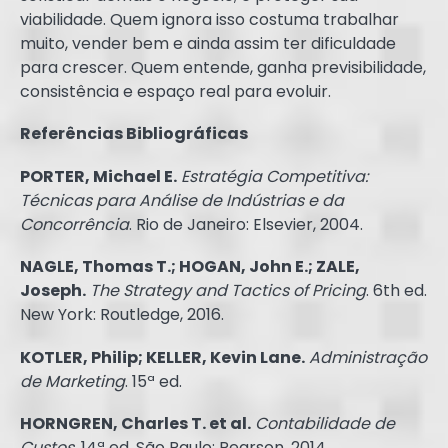
viabilidade. Quem ignora isso costuma trabalhar
muito, vender bem e ainda assim ter dificuldade
para crescer. Quem entende, ganha previsibilidade,
consistência e espaço real para evoluir.
Referências Bibliográficas
PORTER, Michael E.
Estratégia Competitiva:
Técnicas para Análise de Indústrias e da
Concorrência
. Rio de Janeiro: Elsevier, 2004.
NAGLE, Thomas T.; HOGAN, John E.; ZALE,
Joseph.
The Strategy and Tactics of Pricing
. 6th ed.
New York: Routledge, 2016.
KOTLER, Philip; KELLER, Kevin Lane.
Administração
de Marketing
. 15ª ed.
HORNGREN, Charles T. et al.
Contabilidade de
Custos
. 14ª ed. São Paulo: Pearson, 2014.