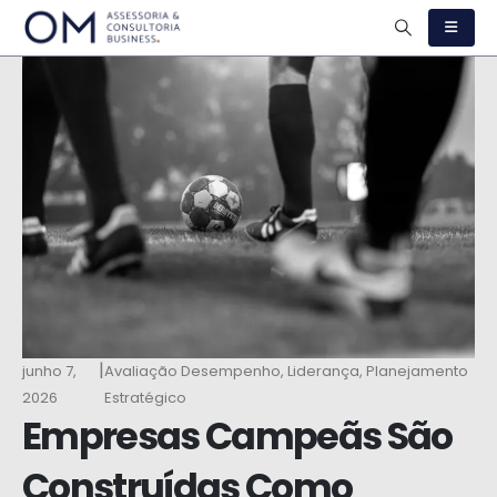
|
junho 7,
Avaliação Desempenho
,
Liderança
,
Planejamento
2026
Estratégico
Empresas Campeãs São
Construídas Como