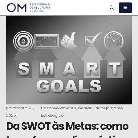
|
novembro 22,
Desenvolvimento
,
Gestão
,
Planejamento
2025
Estratégico
Da SWOT às Metas: como