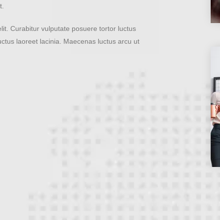
t.
it. Curabitur vulputate posuere tortor luctus
uctus laoreet lacinia. Maecenas luctus arcu ut