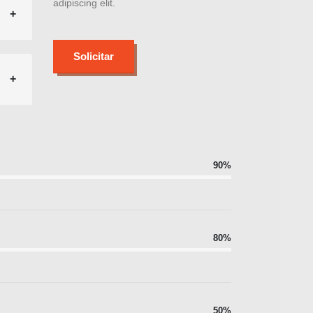
adipiscing elit.
Solicitar
90%
80%
50%