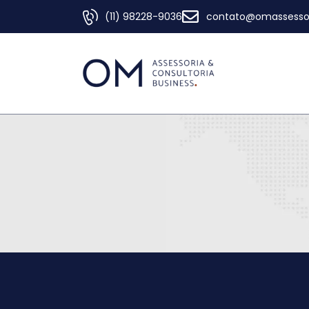
(11) 98228-9036
contato@omassessor